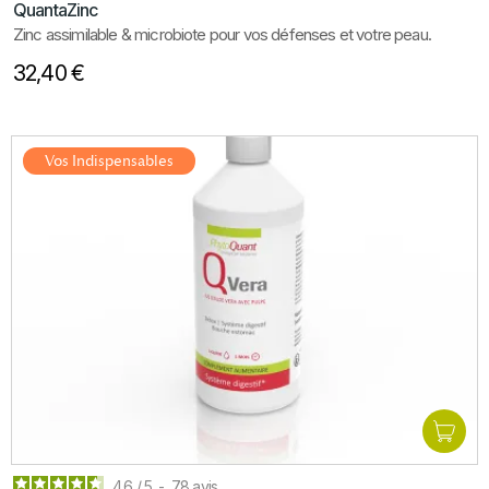
QuantaZinc
Zinc assimilable & microbiote pour vos défenses et votre peau.
32,40 €
Vos Indispensables
4.6
/
5
-
78
avis