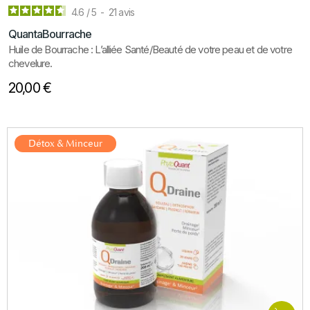
4.6
/
5
-
21
avis
QuantaBourrache
Huile de Bourrache : L’alliée Santé/Beauté de votre peau et de votre
chevelure.
20,00 €
Détox & Minceur