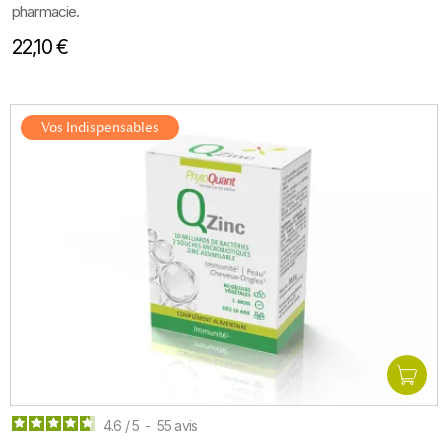
pharmacie.
22,10 €
Vos Indispensables
4.6
/
5
-
55
avis