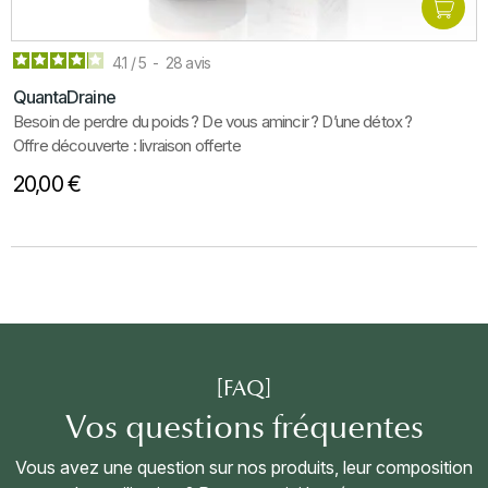
4.1
/
5
-
28
avis
QuantaDraine
Besoin de perdre du poids
? De vous amincir
? D’une détox
?
Offre découverte : livraison offerte
20,00 €
[FAQ]
Vos questions fréquentes
×
Se Connecter
Vous avez une question sur nos produits, leur composition