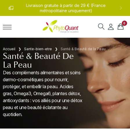
undi
Livraison gratuite à partir de 29 € (France
0
métropolitaine uniquement)
0
Accueil
Sante-bien-etre
Santé & Beauté de la Peau
Santé & Beauté De
La Peau
Des compléments alimentaires et soins
dermo-cosmétiques pour nourrir,
protéger, et embellir la peau. Acides
gras, Omega3, Omega6, plantes détox,
antioxydants : vos alliés pour une détox
peau et une beauté éclatante au
quotidien.