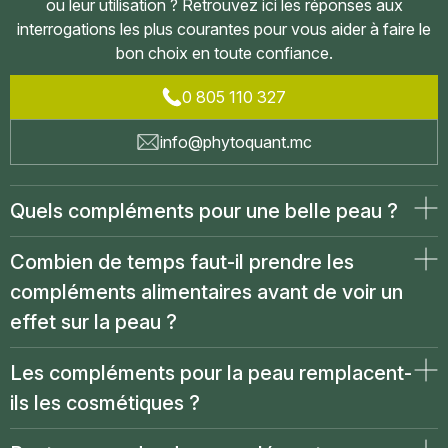
ou leur utilisation ? Retrouvez ici les réponses aux
Vous devez être connecté pour enregistrer des produits
interrogations les plus courantes pour vous aider à faire le
dans votre liste de souhaits.
bon choix en toute confiance.
0 805 110 327
info@phytoquant.mc
Annuler
Se connecter
Quels compléments pour une belle peau ?
Combien de temps faut-il prendre les
compléments alimentaires avant de voir un
effet sur la peau ?
Les compléments pour la peau remplacent-
ils les cosmétiques ?