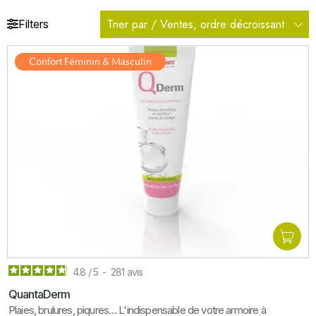
Trier par / Ventes, ordre décroissant
Filters
Confort Féminin & Masculin
4.8
/
5
-
281
avis
QuantaDerm
Plaies, brulures, piqures… L'indispensable de votre armoire à