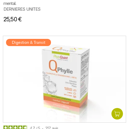
mental.
DERNIERES UNITES
25,50 €
Digestion & Transit
4.7
/
5
-
217
avis