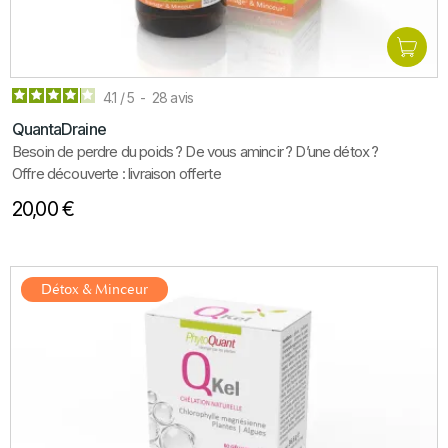
4.1
/
5
-
28
avis
QuantaDraine
Besoin de perdre du poids
? De vous amincir
? D’une détox
?
Offre découverte : livraison offerte
×
20,00 €
Se Connecter
Vous devez être connecté pour enregistrer des produits
dans votre liste de souhaits.
Détox & Minceur
Annuler
Se connecter