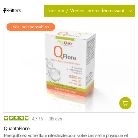
Trier par / Ventes, ordre décroissant
Filters
Vos Indispensables
4.7
/
5
-
315
avis
QuantaFlore
Rééquilibrez votre flore intestinale pour votre bien-être physique et