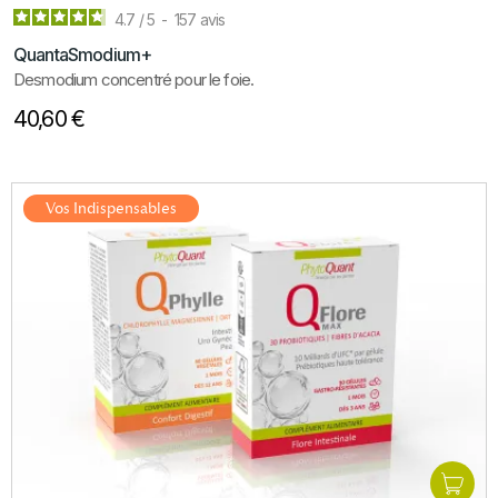
4.7
/
5
-
157
avis
QuantaSmodium+
Desmodium concentré pour le foie.
40,60 €
Vos Indispensables