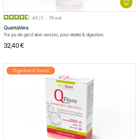
4.6
/
5
-
78
avis
QuantaVera
Pur jus de gel d'aloé vera bio, pour vitalité & digestion.
32,40 €
Digestion & Transit