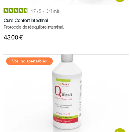
4.7
/
5
-
341
avis
Cure Confort Intestinal
Protocole de rééquilibre intestinal.
43,00 €
Vos Indispensables