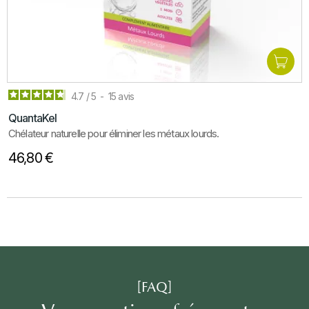
4.7
/
5
-
15
avis
QuantaKel
Chélateur naturelle pour éliminer les métaux lourds.
46,80 €
[FAQ]