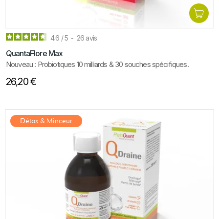
4.6
/
5
-
26
avis
QuantaFlore Max
Nouveau : Probiotiques 10 milliards & 30 souches spécifiques.
26,20 €
Détox & Minceur