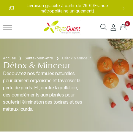
undi
Livraison gratuite à partir de 29 € (France
0
métropolitaine uniquement)
0
Accueil
Sante-bien-etre
Détox & Minceur
Détox & Minceur
Découvrez nos formules naturelles
pour drainer l’organisme et favoriser la
perte de poids. Et, contre la pollution,
des compléments aux plantes pour
soutenir l’élimination des toxines et des
métaux lourds.