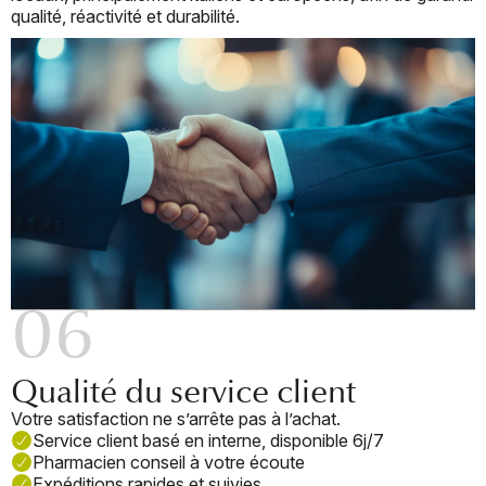
qualité, réactivité et durabilité.
×
Se Connecter
Vous devez être connecté pour enregistrer des produits
dans votre liste de souhaits.
Annuler
Se connecter
06
Qualité du service client
Votre satisfaction ne s’arrête pas à l’achat.
Service client basé en interne, disponible 6j/7
Pharmacien conseil à votre écoute
Expéditions rapides et suivies