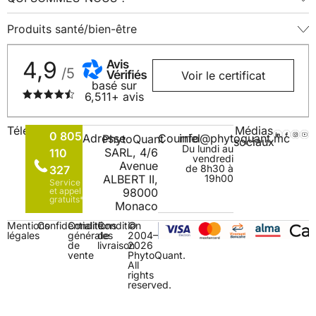
Produits santé/bien-être
4,9
/5
Voir le certificat
basé sur
6,511+ avis
Téléphone
Médias
0 805
Adresse
Courriel
info@phytoquant.mc
PhytoQuant
sociaux
Du lundi au
SARL, 4/6
110
vendredi
Avenue
de 8h30 à
327
ALBERT II,
19h00
Service
et appel
98000
gratuits*
Monaco
Mentions
Confidentialité
Conditions
Condition
©
légales
générales
de
2004–
de
livraison
2026
vente
PhytoQuant.
All
rights
reserved.