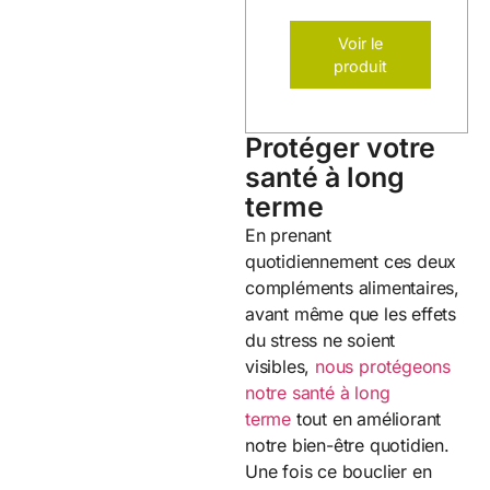
pour lutter
contre le
Voir le
vieillissement et
produit
le stress
oxydatif.
Protéger votre
santé à long
terme
En prenant
quotidiennement ces deux
compléments alimentaires,
avant même que les effets
du stress ne soient
visibles,
nous protégeons
notre santé à long
terme
tout en améliorant
notre bien-être quotidien.
Une fois ce bouclier en