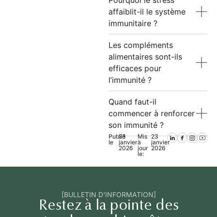
Pourquoi le stress
affaiblit-il le système
immunitaire ?
Les compléments
alimentaires sont-ils
efficaces pour
l’immunité ?
Quand faut-il
commencer à renforcer
son immunité ?
Publié
23
Mis
23
le
janvier
à
janvier
2026
jour
2026
le:
[BULLETIN D'INFORMATION]
Restez à la pointe des