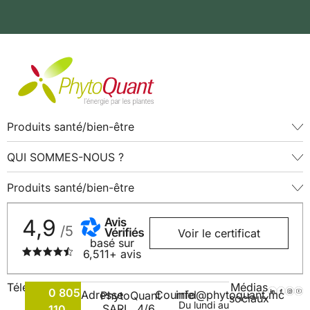
Produits santé/bien-être
QUI SOMMES-NOUS ?
Produits santé/bien-être
4,9
/5
Voir le certificat
basé sur
6,511+ avis
Téléphone
Médias
0 805
Adresse
Courriel
info@phytoquant.mc
PhytoQuant
sociaux
Du lundi au
SARL, 4/6
110