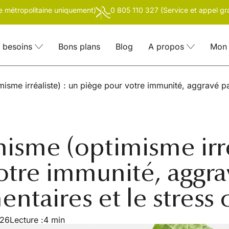
ce métropolitaine uniquement)
0 805 110 327 (Service et appel gra
 besoins
Bons plans
Blog
A propos
Mon 
misme irréaliste) : un piège pour votre immunité, aggravé par
misme (optimisme irré
otre immunité, aggra
entaires et le stress
026
Lecture :
4 min