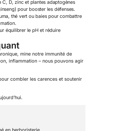
e C, D, zinc et plantes adaptogènes
inseng) pour booster les défenses.
uma, thé vert ou baies pour combattre
ammation.
équilibrer le pH et réduire
quant
chronique, mine notre immunité de
ation, inflammation – nous pouvons agir
our combler les carences et soutenir
ujourd’hui.
é en herboristerie.