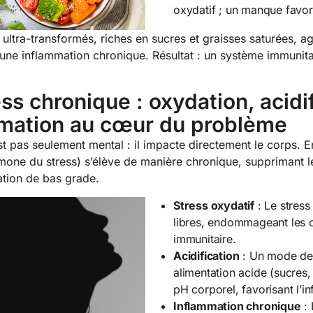
oxydatif ; un manque favori
 ultra-transformés, riches en sucres et graisses saturées, a
ne inflammation chronique. Résultat : un système immunitai
ess chronique : oxydation, acidif
mation au cœur du problème
st pas seulement mental : il impacte directement le corps. E
rmone du stress) s’élève de manière chronique, supprimant l
tion de bas grade.
Stress oxydatif
: Le stress
libres, endommageant les ce
immunitaire.
Acidification
: Un mode de 
alimentation acide (sucres,
pH corporel, favorisant l’i
Inflammation chronique
: 