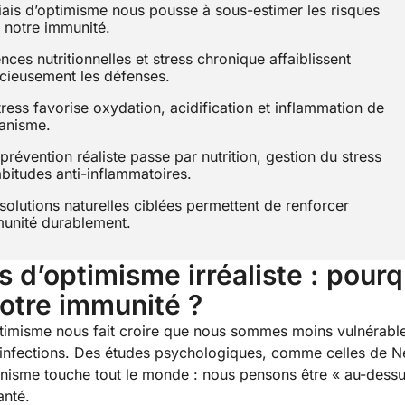
iais d’optimisme nous pousse à sous-estimer les risques
 notre immunité.
nces nutritionnelles et stress chronique affaiblissent
ncieusement les défenses.
tress favorise oxydation, acidification et inflammation de
ganisme.
prévention réaliste passe par nutrition, gestion du stress
abitudes anti-inflammatoires.
solutions naturelles ciblées permettent de renforcer
munité durablement.
is d’optimisme irréaliste : pour
otre immunité ?
ptimisme nous fait croire que nous sommes moins vulnérable
infections. Des études psychologiques, comme celles de Ne
isme touche tout le monde : nous pensons être « au-dess
anté.