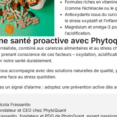
Formules riches en vitamin
(comme l’échinacée ou le g
Antioxydants issus du curc
le stress oxydatif et l’infl
Magnésium et oméga-3 pour 
l’acidification.
ne santé proactive avec Phyto
irréaliste, combiné aux carences alimentaires et au stress 
 En prenant conscience de ces facteurs – oxydation, acidific
r notre santé durablement.
ous accompagne avec des solutions naturelles de qualité, p
sme face au stress quotidien.
as un signal d’alarme : adoptez une prévention active dès a
icola Frassanito
ondateur et CEO chez PhytoQuant
rassanito, fondateur et PDG de PhytoQuant, expert passionn