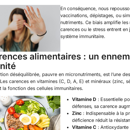
En conséquence, nous repoussons
vaccinations, dépistages, ou sim
nutriments. Ce biais amplifie le
carences ou le stress entrent en 
système immunitaire.
rences alimentaires : un ennem
nité
tion déséquilibrée, pauvre en micronutriments, est l’une des
 Les carences en vitamines (C, D, A, E) et minéraux (zinc, s
 la fonction des cellules immunitaires.
Vitamine D
: Essentielle po
défenses, sa carence augmen
Zinc
: Indispensable à la p
déficience réduit la résista
Vitamine C
: Antioxydante 