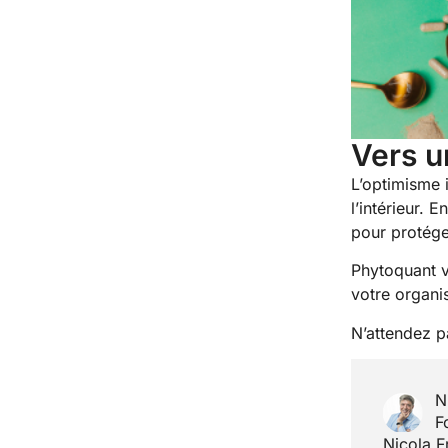
Vers u
L’optimisme 
l’intérieur.
pour protége
Phytoquant v
votre organi
N’attendez p
N
F
Nicola F