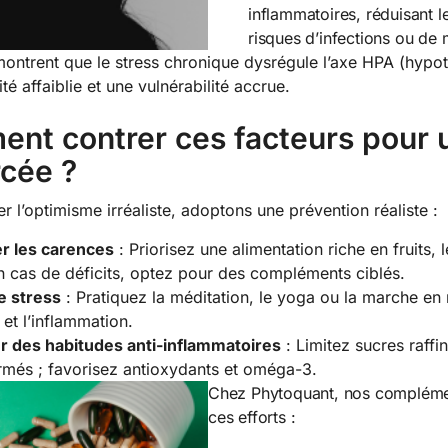
inflammatoires, réduisant 
risques d’infections ou de
ontrent que le stress chronique dysrégule l’axe HPA (hypot
é affaiblie et une vulnérabilité accrue.
nt contrer ces facteurs pour 
rcée ?
 l’optimisme irréaliste, adoptons une prévention réaliste :
er les carences
: Priorisez une alimentation riche en fruits,
n cas de déficits, optez pour des compléments ciblés.
e stress
: Pratiquez la méditation, le yoga ou la marche en 
 et l’inflammation.
r des habitudes anti-inflammatoires
: Limitez sucres raffi
rmés ; favorisez antioxydants et oméga-3.
Chez Phytoquant, nos complémen
ces efforts :