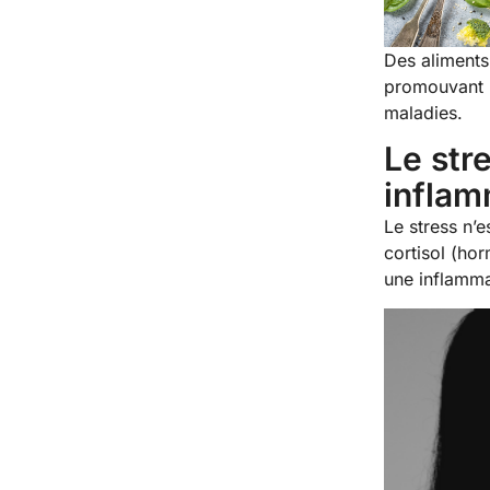
Des aliments
promouvant u
maladies.
Le str
inflam
Le stress n’e
cortisol (ho
une inflamma