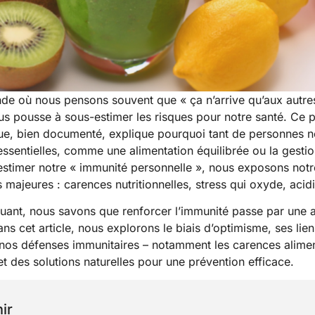
e où nous pensons souvent que « ça n’arrive qu’aux autres
s pousse à sous-estimer les risques pour notre santé. Ce
e, bien documenté, explique pourquoi tant de personnes n
essentielles, comme une alimentation équilibrée ou la gestio
estimer notre « immunité personnelle », nous exposons not
 majeures : carences nutritionnelles, stress qui oxyde, acidi
ant, nous savons que renforcer l’immunité passe par une a
ns cet article, nous explorons le biais d’optimisme, ses lien
t nos défenses immunitaires – notamment les carences aliment
et des solutions naturelles pour une prévention efficace.
ir