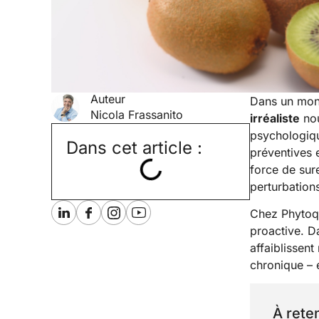
Auteur
Dans un mond
Nicola Frassanito
irréaliste
nou
psychologiqu
Dans cet article :
préventives 
force de sur
perturbations
Chez Phytoqu
proactive. Da
affaiblissen
chronique – 
À reten