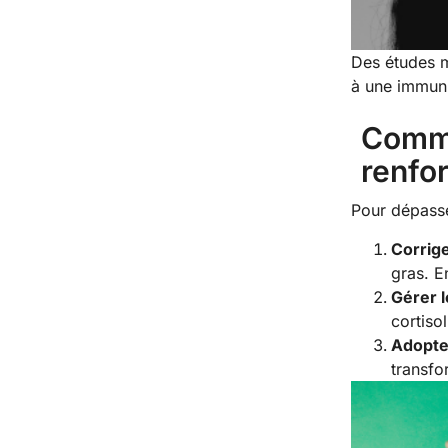
Des études m
à une immunit
Comme
renfo
Pour dépasser
Corrig
gras. E
Gérer l
cortisol
Adopte
transfo