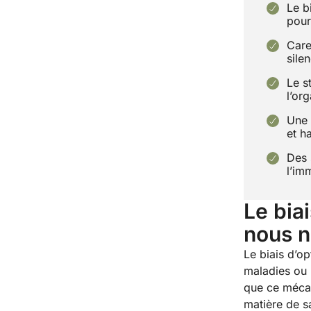
Le b
pour
Care
sile
Le s
l’or
Une 
et h
Des 
l’im
Le bia
nous n
Le biais d’o
maladies ou 
que ce mécan
matière de s