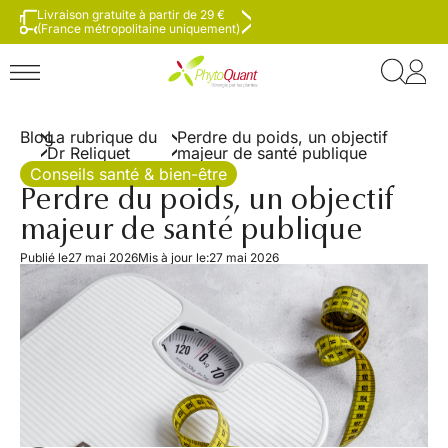
Livraison gratuite à partir de 29 €
(France métropolitaine uniquement)
Blog
La rubrique du
Perdre du poids, un objectif
Dr Reliquet
majeur de santé publique
Conseils santé & bien-être
Perdre du poids, un objectif
majeur de santé publique
Publié le
27 mai 202​6
Mis à jour le:
27 mai 202​6