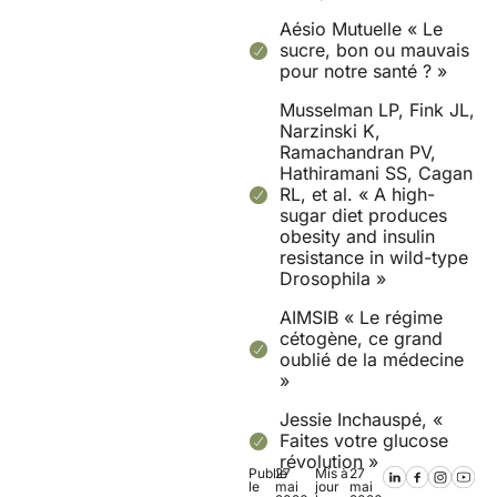
Aésio Mutuelle « Le
sucre, bon ou mauvais
pour notre santé ? »
Musselman LP, Fink JL,
Narzinski K,
Ramachandran PV,
Hathiramani SS, Cagan
RL, et al. « A high-
sugar diet produces
obesity and insulin
resistance in wild-type
Drosophila »
AIMSIB « Le régime
cétogène, ce grand
oublié de la médecine
»
Jessie Inchauspé, «
Faites votre glucose
révolution »
Publié
27
Mis à
27
le
mai
jour
mai