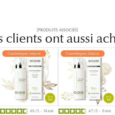
[PRODUITS ASSOCIÉS]
 clients ont aussi ac
Cosmétiques Solavie
Cosmétiques Solavie
4.6
/
5
-
14
avis
4.7
/
5
-
9
avis