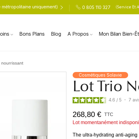
(Service Et
ce métropolitaine uniquement)
0 805 110 327
oins
Bons Plans
Blog
A Propos
Mon Bilan Bien-Êt
o nourrissant
Cosmétiques Solavie
Lot Trio N
4.6
/
5
-
7
avi
268,80 €
TTC
Lot momentanément indisponi
The ultra-hydrating anti-aging