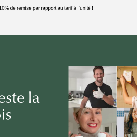
10% de remise par rapport au tarif à l’unité !
este la
e Connecter
is
s devez être connecté pour enregistrer des produits dans votre liste d
haits.