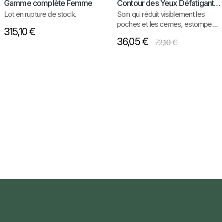
Gamme complète Femme
Contour des Yeux Défatigant Femme
Lot en rupture de stock.
Soin qui réduit visiblement les
poches et les cernes
,
estompe
315,10 €
les ridules du contour de
36,05 €
72,10 €
l’œil
et
illumine le regard.