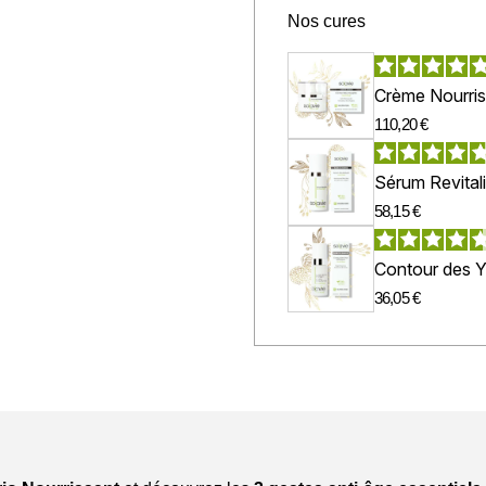
Nos cures
Crème Nourri
110,20 €
Sérum Revital
58,15 €
Contour des 
36,05 €
The ultra-hydrating anti-aging
synthesis.
Suitable for mature skin – 2
Discover the 3
innovative an