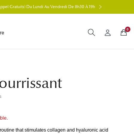
 Appel Gratuits) Du Lundi Au Vendredi De 8h30 À 19h
0
re
ourrissant
s
ble.
 routine that stimulates collagen and hyaluronic acid