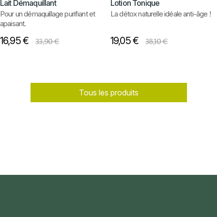
Lait Démaquillant
Lotion Tonique
Pour un démaquillage purifiant et
La détox naturelle idéale anti-âge !
apaisant.
16,95 €
19,05 €
33,90 €
38,10 €
Tous les produits