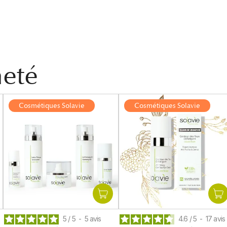
heté
Cosmétiques Solavie
Cosmétiques Solavie
5
/
5
-
5
avis
4.6
/
5
-
17
avis