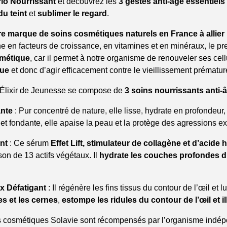
rio Nourrissant
et découvrez les
3 gestes anti-âge essentiels
effective
routine
:
 du teint
et
sublimer le regard
.
The Nourishing Cream
-
re marque de soins cosmétiques naturels en France à allier 
he en facteurs de croissance, en vitamines et en minéraux, le pr
The Revitalizing Serum
-
smétique
, car il permet à notre organisme de renouveler ses cell
The Eye Contour Cream
-
que
et donc d’agir efficacement contre le vieillissement prématur
t Élixir de Jeunesse se compose de
3 soins nourrissants anti-
nte
: Pur concentré de nature, elle lisse, hydrate en profondeur, 
et fondante, elle apaise la peau et la protège des agressions ex
nt
: Ce sérum
Effet Lift,
stimulateur de collagène et d’acide 
on de 13 actifs végétaux. Il
hydrate les couches profondes du d
x Défatigant
: Il régénère les fins tissus du contour de l’œil et l
s et les cernes
,
estompe les ridules du contour de l’œil et i
s cosmétiques Solavie sont récompensés par l’organisme indép