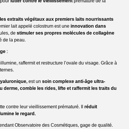
pour
lutter contre le vieillissement
prématuré de la
les extraits végétaux aux premiers laits nourrissants
emier lait appelé colostrum est une
innovation dans
ules, de
stimuler ses propres molécules de collagène
nt
é de la peau.
âge
:
illumine, raffermit et restructure l’ovale du visage. Grâce à
ternes.
hyaluronique,
est un
soin complexe anti-âge ultra-
erme, comble les rides, lifte et raffermit les traits du
utte contre leur vieillissement prématuré. Il
réduit
llumine le regard.
endant Observatoire des Cosmétiques, gage de qualité.