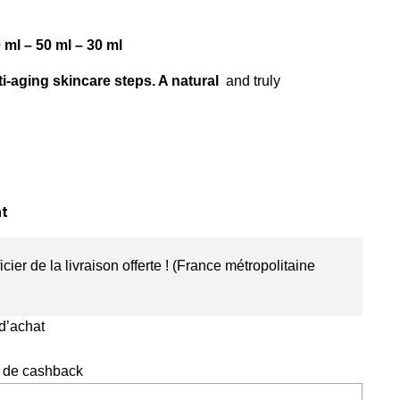
0 ml – 50 ml – 30 ml
ti-aging skincare steps. A
natural
and truly
nt
cier de la livraison offerte ! (France métropolitaine
 d’achat
% de cashback