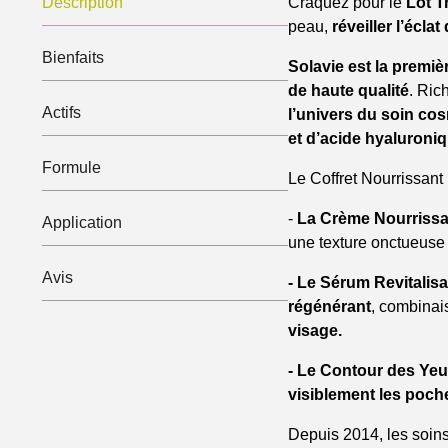
Description
Craquez pour le
Lot T
peau,
réveiller l’éclat
Bienfaits
Solavie est la premiè
de haute qualité
. Ric
Actifs
l’univers du soin co
et d’acide hyaluroni
Formule
Le Coffret Nourrissan
-
La Crème Nourrissa
Application
une texture onctueuse 
Avis
- Le Sérum Revitalisa
régénérant
, combinais
visage.
- Le Contour des Yeu
visiblement les poche
Depuis 2014, les soin