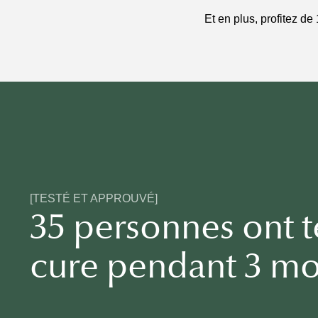
Et en plus, profitez de 
[TESTÉ ET APPROUVÉ]
35 personnes ont t
S
cure pendant 3 mo
Vou
sou