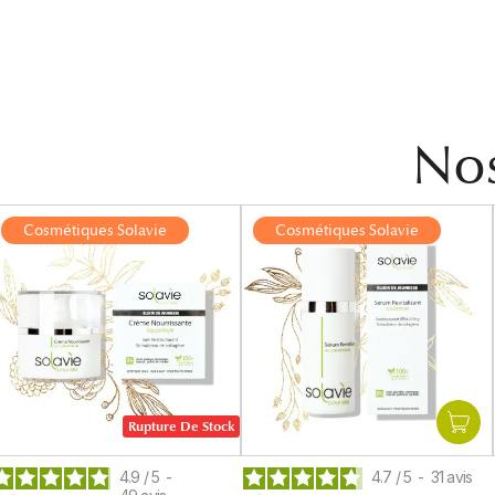
Nos
Cosmétiques Solavie
Cosmétiques Solavie
Rupture De Stock
4.9
/
5
-
4.7
/
5
-
31
avis