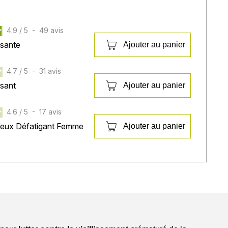
4.9
/
5
-
49
avis
ssante
Ajouter au panier
4.7
/
5
-
31
avis
isant
Ajouter au panier
4.6
/
5
-
17
avis
Yeux Défatigant Femme
Ajouter au panier
 routine that stimulates collagen and hyaluronic acid
0 ml – 50 ml – 30 ml
ti-aging skincare steps. A
natural
and truly