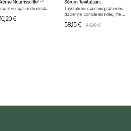
49
avis
rème Nourrissante
Sérum Revitalisant
roduit en rupture de stock.
Il hydrate les couches profondes
du derme, comble les rides, lifte et
110,20 €
raffermit les traits du visage.
58,15 €
116,30 €