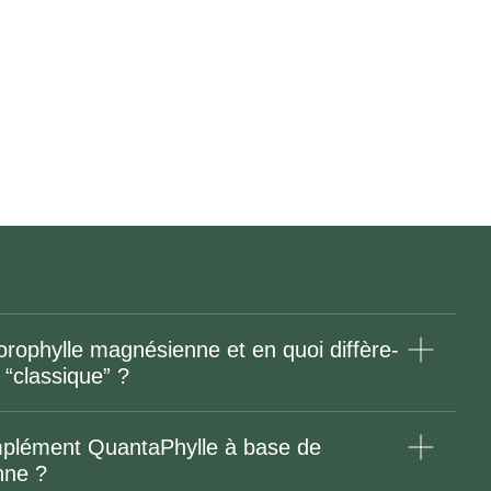
lorophylle magnésienne et en quoi diffère-
e “classique” ?
omplément QuantaPhylle à base de
nne ?