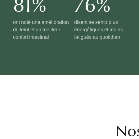
81%
76%
ont noté une amélioration
disent se sentir plus
du teint et un meilleur
énergétiques et moins
confort intestinal
fatigués au quotidien
Nos