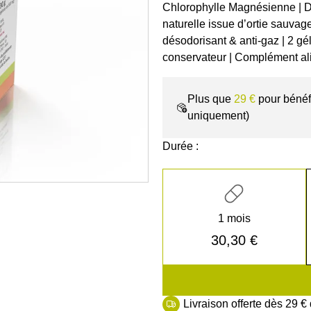
Chlorophylle Magnésienne | Dé
naturelle issue d’ortie sauvage
désodorisant & anti-gaz | 2 gé
conservateur | Complément al
Plus que
29 €
pour bénéfi
uniquement)
Durée :
1 mois
30,30 €
Livraison offerte dès 29 €