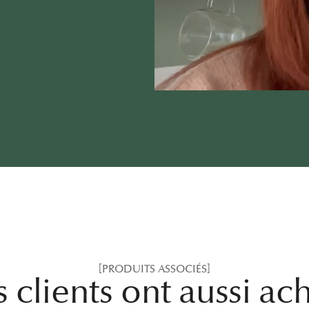
Annuler
Se connecter
[PRODUITS ASSOCIÉS]
 clients ont aussi ac