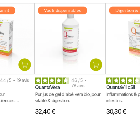
ansit
Vos Indispensables
Digestion & 
4.4
/
5
-
19
avis
4.6
/
5
-
78
avis
QuantaVera
QuantaVilloSII
our
Pur jus de gel d'aloé vera bio, pour
Inflammations & p
tulences,
vitalité & digestion.
intestins.
 intestinaux.
32,40 €
30,30 €