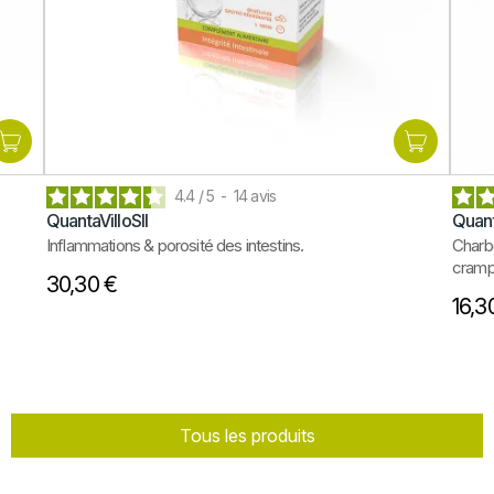
4.4
/
5
-
14
avis
QuantaVilloSII
Quan
Inflammations & porosité des intestins.
Charbo
cramp
30,30 €
16,3
Tous les produits