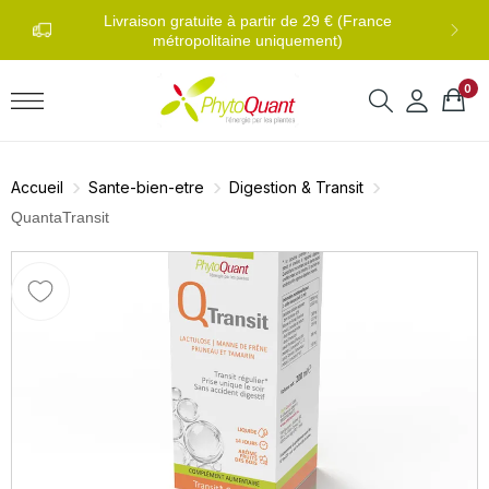
0 
di au
Livraison gratuite à partir de 29 € (France
métropolitaine uniquement)
0
Accueil
Sante-bien-etre
Digestion & Transit
QuantaTransit