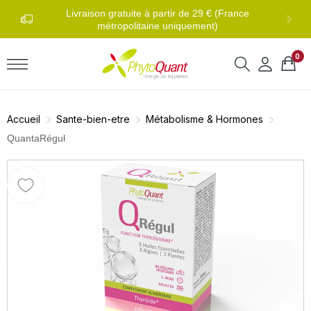
0 
di au
Livraison gratuite à partir de 29 € (France
métropolitaine uniquement)
0
Accueil
Sante-bien-etre
Métabolisme & Hormones
QuantaRégul