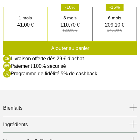
-10%
-15%
1 mois
3 mois
6 mois
41,00 €
110,70 €
209,10 €
123,00 €
246,00 €
Ajouter au panier
Livraison offerte dès 29 € d’achat
Paiement 100% sécurisé
Programme de fidélité 5% de cashback
Boîte de 60 gélules - 1 mois
Thyroïde | 3 algues + 3 plantes + 3 huiles essentielles |
Adultes | Gélules végétales | Sans dioxyde de titane | Sans
Bienfaits
conservateur | Complément alimentaire
Ingrédients