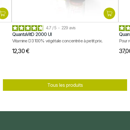
4.7
/
5
-
229
avis
Annuler
Se connecter
QuantaVitD 2000 UI
Quan
Vitamine D3 100% végétale concentrée à petit prix.
Pour r
12,30 €
37,0
Tous les produits