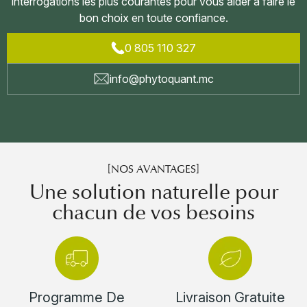
interrogations les plus courantes pour vous aider à faire le
bon choix en toute confiance.
0 805 110 327
info@phytoquant.mc
[NOS AVANTAGES]
Une solution naturelle pour
chacun de vos besoins
×
Se Connecter
Vous devez être connecté pour enregistrer des produits
Programme De
Livraison Gratuite
dans votre liste de souhaits.