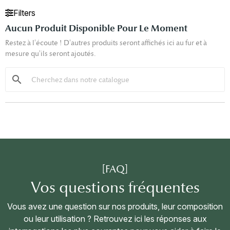
Filters
Aucun Produit Disponible Pour Le Moment
Restez à l'écoute ! D'autres produits seront affichés ici au fur et à
mesure qu'ils seront ajoutés.
search
[FAQ]
Vos questions fréquentes
Vous avez une question sur nos produits, leur composition
ou leur utilisation ? Retrouvez ici les réponses aux