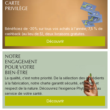
CARTE
PRIVILÈGE
Bénéficiez de -20% sur tous vos achats à l'année, 7,5 % de
cashback (au lieu de 5), deux livraisons gratuites.
Découvrir
NOTRE
ENGAGEMENT
POUR VOTRE
BIEN-ÊTRE
La qualité, c’est notre priorité. De la sélection des ingrédients
à la fabrication, notre charte garantit sécurité, efficacité et
respect de la nature. Découvrez l’exigence Phytoquant, au
service de votre santé.
Découvrir