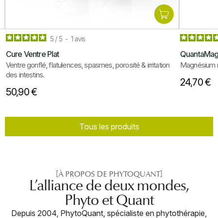
5
/
5
-
1
avis
Cure Ventre Plat
QuantaMa
Ventre gonflé, flatulences, spasmes, porosité & irritation
Magnésium m
des intestins.
24,70 €
50,90 €
Tous les produits
[À PROPOS DE PHYTOQUANT]
L’alliance de deux mondes,
Phyto et Quant
Depuis 2004, PhytoQuant, spécialiste en phytothérapie,