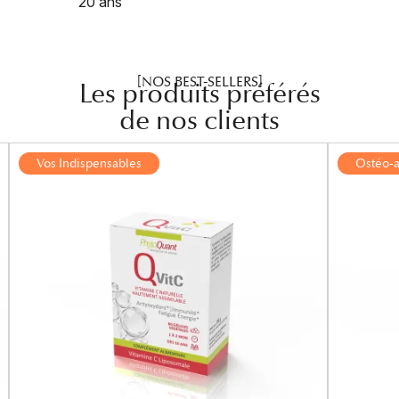
20 ans
[NOS BEST-SELLERS]
Les produits préférés
de nos clients
Vos Indispensables
Ostéo-a