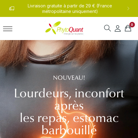
0 805 110 327
(Service et appel gratuits) du lundi
au vendredi de 8h30 à 19h.
0
NOUVEAU!
Lourdeurs, inconfort
après
les repas, estomac
barbouillé