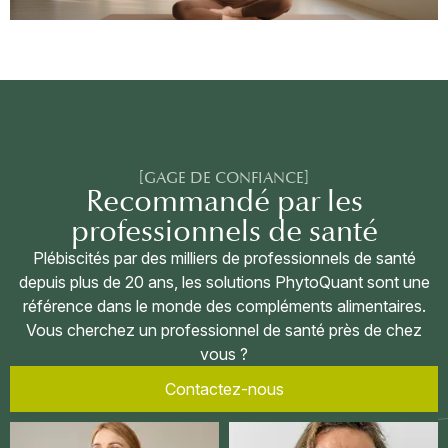
×
Se Connecter
[GAGE DE CONFIANCE]
Recommandé par les
Vous devez être connecté pour enregistrer des produits
professionnels de santé
dans votre liste de souhaits.
Plébiscités par des milliers de professionnels de santé
depuis plus de 20 ans, les solutions PhytoQuant sont une
référence dans le monde des compléments alimentaires.
Annuler
Se connecter
Vous cherchez un professionnel de santé près de chez
vous ?
Contactez-nous