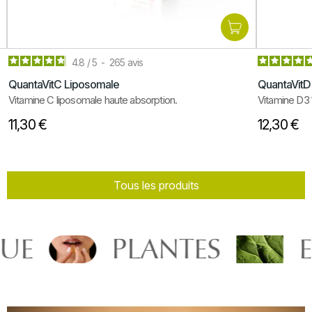
4.8
/
5
-
265
avis
QuantaVitC Liposomale
QuantaVitD
Vitamine C liposomale haute absorption.
Vitamine D3 
11,30 €
12,30 €
Tous les produits
E
PLANTES
EN