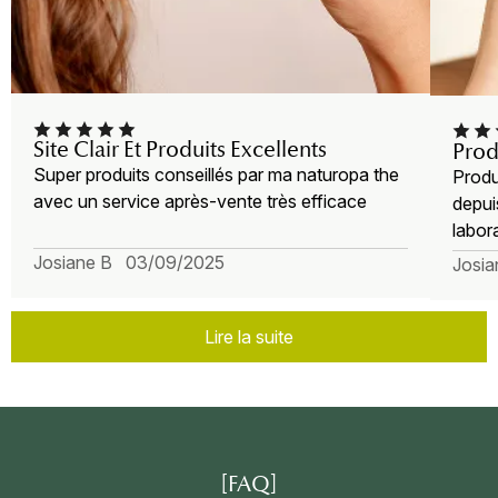
Site Clair Et Produits Excellents
Prod
Super produits conseillés par ma naturopa the
Produ
avec un service après-vente très efficace
depui
labora
Josiane B 03/09/2025
Josi
Lire la suite
[FAQ]