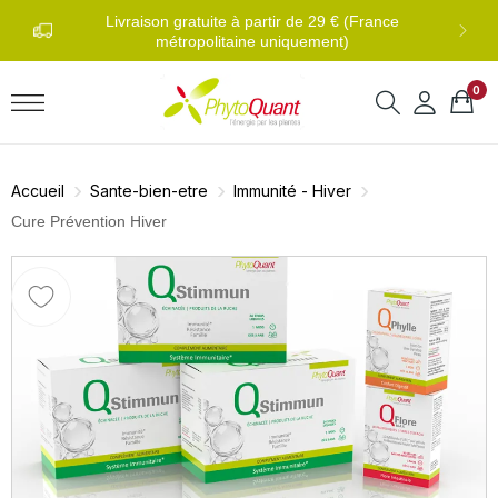
0 
di au
Livraison gratuite à partir de 29 € (France
métropolitaine uniquement)
0
Accueil
Sante-bien-etre
Immunité - Hiver
Cure Prévention Hiver