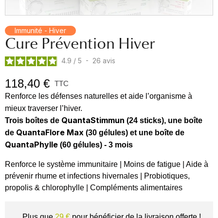
Immunité - Hiver
Cure Prévention Hiver
4.9
/
5
-
26
avis
118,40 €
TTC
Renforce les défenses naturelles et aide l’organisme à
mieux traverser l’hiver.
QuantaStimmun
Trois boîtes de
(24 sticks)
, une boîte
QuantaFlore Max
de
(30 gélules) et une boîte de
QuantaPhylle
(60 gélules) - 3 mois
Renforce le système immunitaire | Moins de fatigue | Aide à
prévenir rhume et infections hivernales | Probiotiques,
propolis & chlorophylle | Compléments alimentaires
Plus que
29 €
pour bénéficier de la livraison offerte !