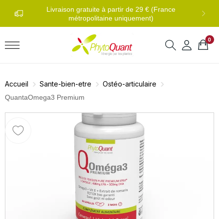
0 
di au
Livraison gratuite à partir de 29 € (France
métropolitaine uniquement)
0
Accueil
Sante-bien-etre
Ostéo-articulaire
QuantaOmega3 Premium