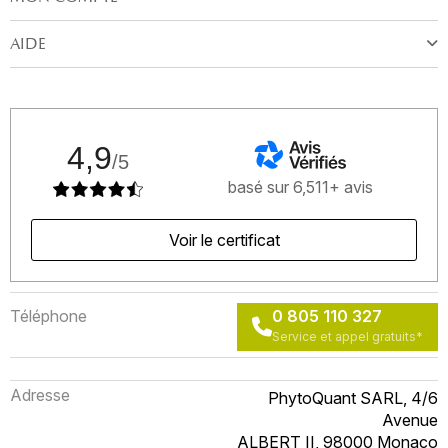
AIDE
4,9
/5
basé sur 6,511+ avis
Voir le certificat
Téléphone
0 805 110 327
Service et appel gratuits*
Adresse
PhytoQuant SARL, 4/6
Avenue
ALBERT II, 98000 Monaco