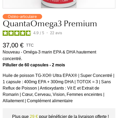
Ostéo-articulaire
QuantaOmega3 Premium
4.9
/
5
-
22
avis
37,00 €
TTC
Nouveau - Oméga-3 marin EPA & DHA hautement
concentré.
Pillulier de 60 capsules - 2 mois
Huile de poisson TG-XO® Ultra EPAX® | Super Concentré |
1 capsule : 400mg EPA + 300mg DHA | TOTOX = 3 | Sans
Reflux de Poisson | Antioxydants : Vit E et Extrait de
Romarin | Cœur, Cerveau, Vision, Femmes enceintes |
Allaitement | Complément alimentaire
Plus que
29 €
pour bénéficier de la livraison offerte !